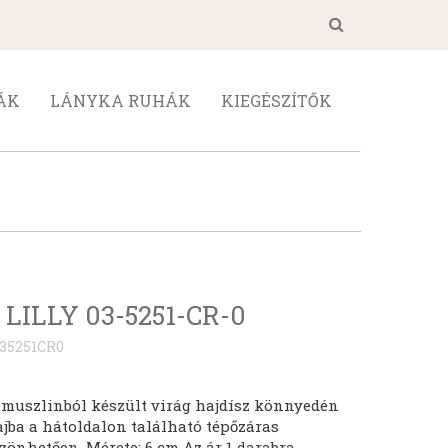
ÁK
LÁNYKA RUHÁK
KIEGÉSZÍTŐK
LILLY 03-5251-CR-0
35251CR0
 muszlinból készült virág hajdísz könnyedén
ajba a hátoldalon található tépőzáras
zönhetően. Mérete: 6 cm Az ár 1 darabra