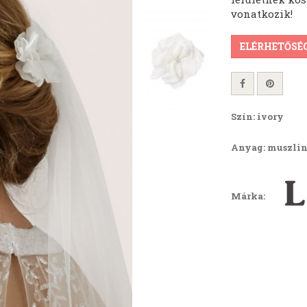
vonatkozik!
ELÉRHETŐSÉ
Szín: ivory
Anyag: muszli
Márka: