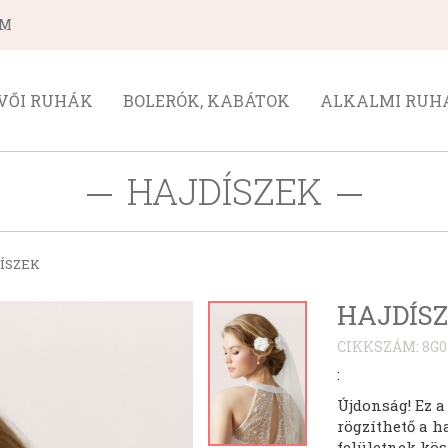
ÁM
VŐI RUHÁK
BOLERÓK, KABÁTOK
ALKALMI RUH
HAJDÍSZEK
ÍSZEK
HAJDÍSZ 
CIKKSZÁM: 8G0
:
Újdonság! Ez a
rögzíthető a h
felületnek kös