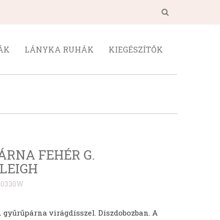
ÁK
LÁNYKA RUHÁK
KIEGÉSZÍTŐK
ÁRNA FEHÉR G.
LEIGH
R0330W
 gyűrűpárna virágdísszel. Díszdobozban. A