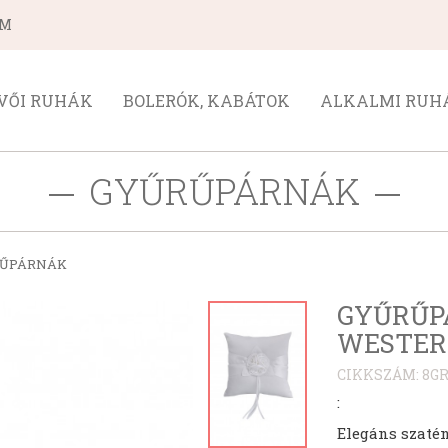
ÁM
VŐI RUHÁK
BOLERÓK, KABÁTOK
ALKALMI RUH
GYŰRŰPÁRNÁK
RŰPÁRNÁK
GYŰRŰP
WESTER
CIKKSZÁM: 8G
:
Elegáns szatén