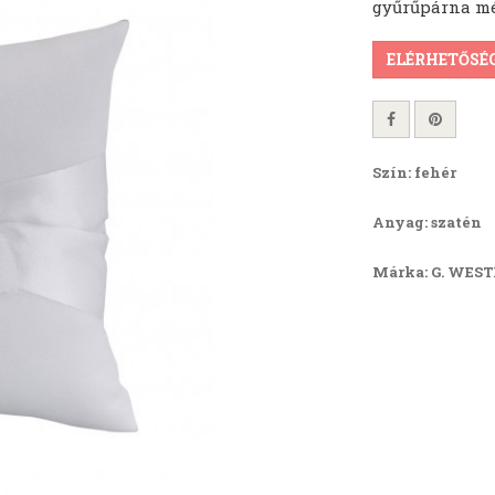
gyűrűpárna mér
ELÉRHETŐSÉ
Szín: fehér
Anyag: szatén
Márka: G. WES