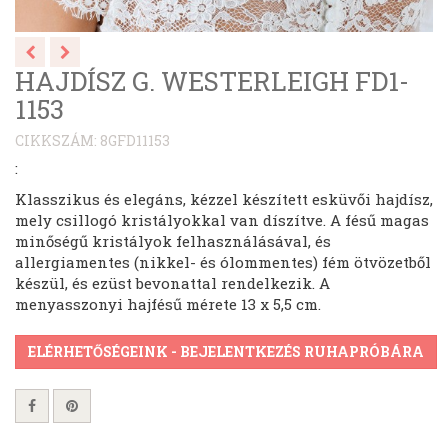
HAJDÍSZ G. WESTERLEIGH FD1-
1153
CIKKSZÁM: 8GFD11153
:
Klasszikus és elegáns, kézzel készített esküvői hajdísz,
mely csillogó kristályokkal van díszítve. A fésű magas
minőségű kristályok felhasználásával, és
allergiamentes (nikkel- és ólommentes) fém ötvözetből
készül, és ezüst bevonattal rendelkezik. A
menyasszonyi hajfésű mérete 13 x 5,5 cm.
ELÉRHETŐSÉGEINK - BEJELENTKEZÉS RUHAPRÓBÁRA