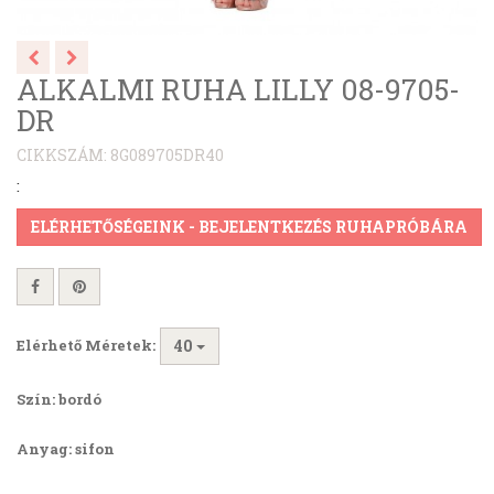
ALKALMI RUHA LILLY 08-9705-
DR
CIKKSZÁM: 8G089705DR40
:
ELÉRHETŐSÉGEINK - BEJELENTKEZÉS RUHAPRÓBÁRA
Elérhető Méretek:
40
Szín: bordó
Anyag: sifon