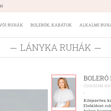
ÁM
VŐI RUHÁK
BOLERÓK, KABÁTOK
ALKALMI RUH
LÁNYKA RUHÁK
BOLERÓ 
CIKKSZÁM: 8G
:
Kifejezetten k
Elsőáldozó ru
helyes kiegész