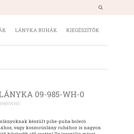
ÁK
LÁNYKA RUHÁK
KIEGÉSZÍTŐK
LÁNYKA 09-985-WH-0
09985WH0
islányoknak készült pihe-puha boleró.
hához, vagy koszorúslány ruhához is nagyon
ítő hűvösebb idő esetén! Univerzális méret.