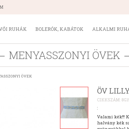
ÁM
VŐI RUHÁK
BOLERÓK, KABÁTOK
ALKALMI RUH
MENYASSZONYI ÖVEK
ASSZONYI ÖVEK
ÖV LILLY
CIKKSZÁM: 8G1
:
Valami kék!!! 
halvány kék sz
gyöngyökkel hí