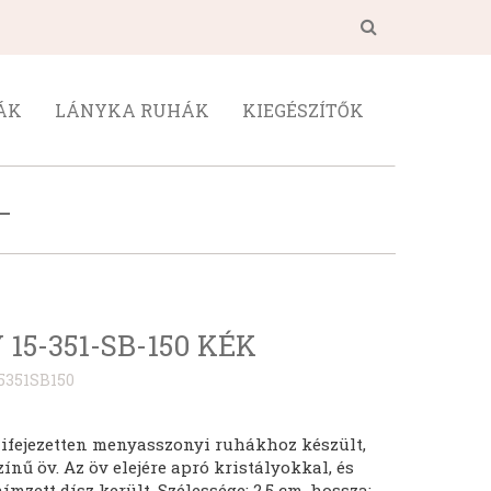
ÁK
LÁNYKA RUHÁK
KIEGÉSZÍTŐK
 15-351-SB-150 KÉK
5351SB150
Kifejezetten menyasszonyi ruhákhoz készült,
ínű öv. Az öv elejére apró kristályokkal, és
mzett dísz került. Szélessége: 2,5 cm, hossza: