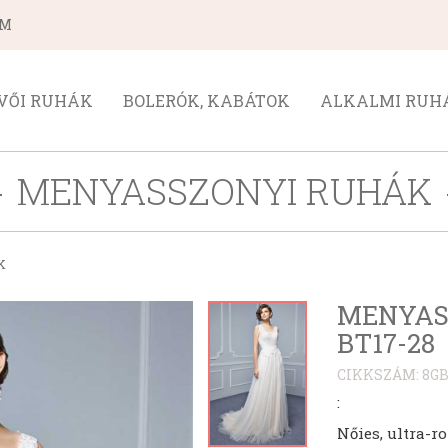
ÁM
VŐI RUHÁK
BOLERÓK, KABÁTOK
ALKALMI RUH
MENYASSZONYI RUHÁK
K
MENYAS
BT17-28
CIKKSZÁM: 8GB
:
Nőies, ultra-r