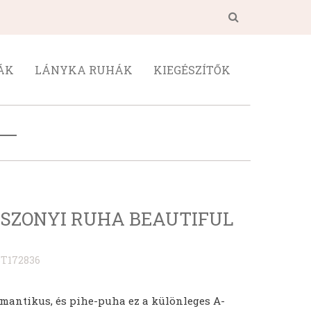
ÁK
LÁNYKA RUHÁK
KIEGÉSZÍTŐK
SZONYI RUHA BEAUTIFUL
T172836
omantikus, és pihe-puha ez a különleges A-