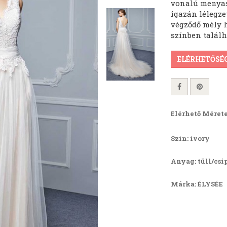
vonalú menyas
igazán lélegze
végződő mély 
színben talál
ELÉRHETŐSÉ
Elérhető Mérete
Szín: ivory
Anyag: tüll/csi
Márka: ÉLYSÉE