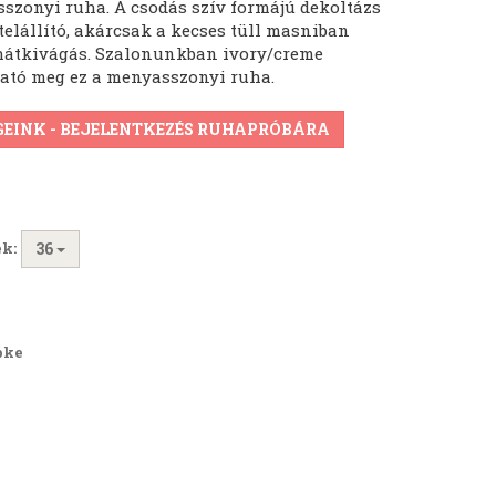
szonyi ruha. A csodás szív formájú dekoltázs
telállító, akárcsak a kecses tüll masniban
hátkivágás. Szalonunkban ivory/creme
ható meg ez a menyasszonyi ruha.
GEINK - BEJELENTKEZÉS RUHAPRÓBÁRA
k:
36
pke