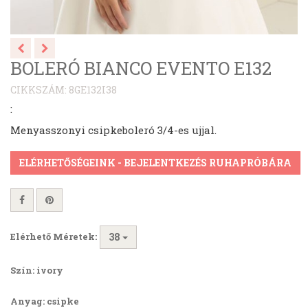
BOLERÓ BIANCO EVENTO E132
CIKKSZÁM: 8GE132I38
:
Menyasszonyi csipkeboleró 3/4-es ujjal.
ELÉRHETŐSÉGEINK - BEJELENTKEZÉS RUHAPRÓBÁRA
Elérhető Méretek:
38
Szín: ivory
Anyag: csipke