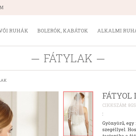
ÁM
VŐI RUHÁK
BOLERÓK, KABÁTOK
ALKALMI RUH
FÁTYLAK
LAK
FÁTYOL 
CIKKSZÁM: 8GS
:
Gyönyörű, egy r
szegéllyel. Hos
tartozéka a fá