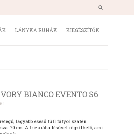
ÁK
LÁNYKA RUHÁK
KIEGÉSZÍTŐK
IVORY BIANCO EVENTO S6
6I
étegű, lágyabb esésű tüll fátyol szatén
sza: 70 cm. A frizurába fésűvel rögzíthető, ami
tyolnak.