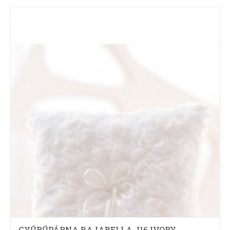
GYŰRŰPÁRNA BAJABELLA J16 IVORY